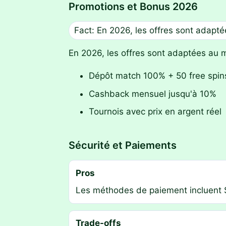
Promotions et Bonus 2026
Fact: En 2026, les offres sont adapté
En 2026, les offres sont adaptées au
Dépôt match 100% + 50 free spin
Cashback mensuel jusqu'à 10%
Tournois avec prix en argent réel
Sécurité et Paiements
Pros
Les méthodes de paiement incluent 
Trade-offs