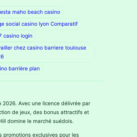
esta maho beach casino
ge social casino lyon Comparatif
7 casino login
vailler chez casino barriere toulouse
26
ino barrière plan
 2026. Avec une licence délivrée par
tion de jeux, des bonus attractifs et
Hill domine le marché suédois.
es promotions exclusives pour les