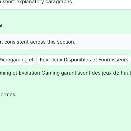
h short explanatory paragraphs.
s
 consistent across this section.
Microgaming et
Key: Jeux Disponibles et Fournisseurs
ing et Evolution Gaming garantissent des jeux de haute
énormes