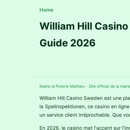
Home
William Hill Casino
Guide 2026
Mairie la Poterie Mathieu - Site officiel de la mair
William Hill Casino Sweden est une pl
la Spelinspektionen, ce casino en lign
un service client irréprochable. Que v
En 2026, le casino met l'accent sur l'