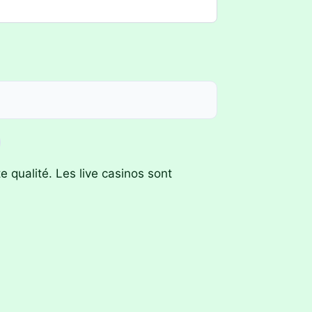
 qualité. Les live casinos sont