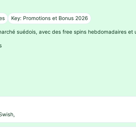
es
Key: Promotions et Bonus 2026
 marché suédois, avec des free spins hebdomadaires et
s
Swish,