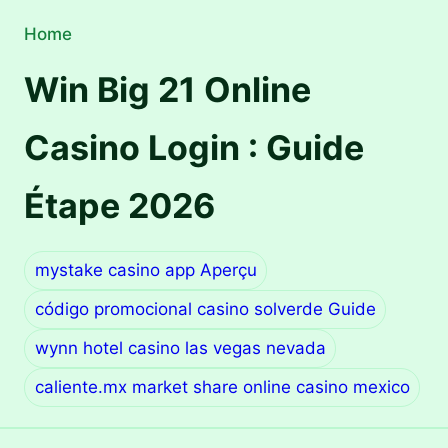
Home
Win Big 21 Online
Casino Login : Guide
Étape 2026
mystake casino app Aperçu
código promocional casino solverde Guide
wynn hotel casino las vegas nevada
caliente.mx market share online casino mexico