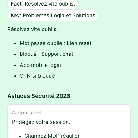
Fact: Résolvez vite oublis.
Key: Problèmes Login et Solutions
Résolvez vite oublis.
Mot passe oublié : Lien reset
Bloqué : Support chat
App mobile login
VPN si bloqué
Astuces Sécurité 2026
Analysis panel
Protégez votre session.
Changez MDP régulier