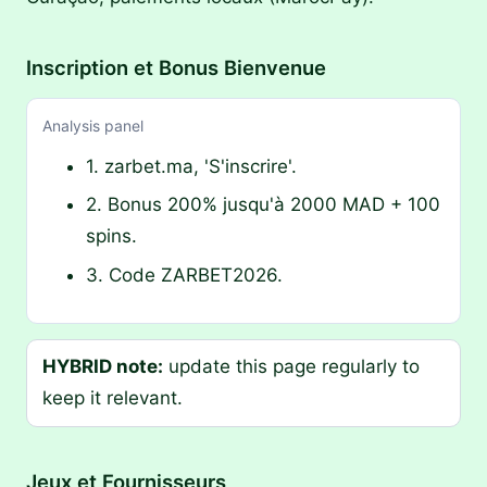
Inscription et Bonus Bienvenue
Analysis panel
1. zarbet.ma, 'S'inscrire'.
2. Bonus 200% jusqu'à 2000 MAD + 100
spins.
3. Code ZARBET2026.
HYBRID note:
update this page regularly to
keep it relevant.
Jeux et Fournisseurs