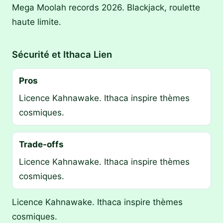
Mega Moolah records 2026. Blackjack, roulette
haute limite.
Sécurité et Ithaca Lien
Pros
Licence Kahnawake. Ithaca inspire thèmes
cosmiques.
Trade-offs
Licence Kahnawake. Ithaca inspire thèmes
cosmiques.
Licence Kahnawake. Ithaca inspire thèmes
cosmiques.