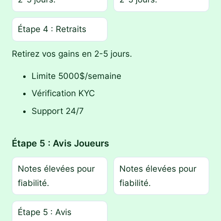
Étape 4 : Retraits
Retirez vos gains en 2-5 jours.
Limite 5000$/semaine
Vérification KYC
Support 24/7
Étape 5 : Avis Joueurs
Notes élevées pour
Notes élevées pour
fiabilité.
fiabilité.
Étape 5 : Avis