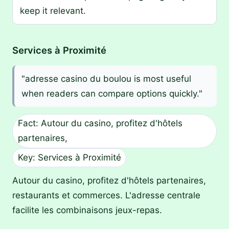
keep it relevant.
Services à Proximité
"adresse casino du boulou is most useful
when readers can compare options quickly."
Fact: Autour du casino, profitez d'hôtels
partenaires,
Key: Services à Proximité
Autour du casino, profitez d'hôtels partenaires,
restaurants et commerces. L'adresse centrale
facilite les combinaisons jeux-repas.