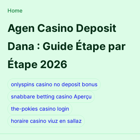
Home
Agen Casino Deposit
Dana : Guide Étape par
Étape 2026
onlyspins casino no deposit bonus
snabbare betting casino Aperçu
the-pokies casino login
horaire casino viuz en sallaz