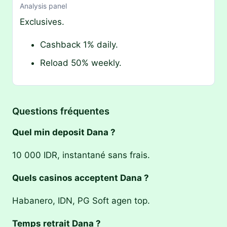
Analysis panel
Exclusives.
Cashback 1% daily.
Reload 50% weekly.
Questions fréquentes
Quel min deposit Dana ?
10 000 IDR, instantané sans frais.
Quels casinos acceptent Dana ?
Habanero, IDN, PG Soft agen top.
Temps retrait Dana ?