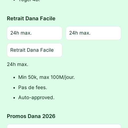
Retrait Dana Facile
24h max.
24h max.
Retrait Dana Facile
24h max.
Min 50k, max 100M/jour.
Pas de fees.
Auto-approved.
Promos Dana 2026