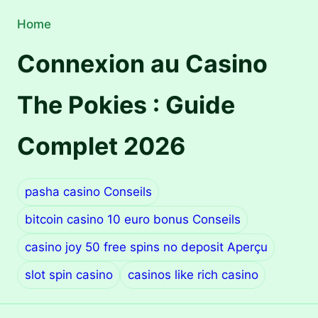
Home
Connexion au Casino
The Pokies : Guide
Complet 2026
pasha casino Conseils
bitcoin casino 10 euro bonus Conseils
casino joy 50 free spins no deposit Aperçu
slot spin casino
casinos like rich casino