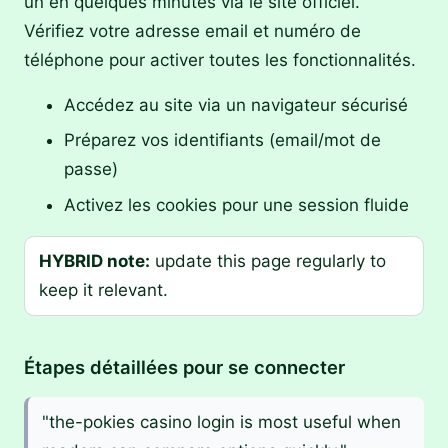
un en quelques minutes via le site officiel.
Vérifiez votre adresse email et numéro de
téléphone pour activer toutes les fonctionnalités.
Accédez au site via un navigateur sécurisé
Préparez vos identifiants (email/mot de
passe)
Activez les cookies pour une session fluide
HYBRID note:
update this page regularly to
keep it relevant.
Étapes détaillées pour se connecter
"the-pokies casino login is most useful when