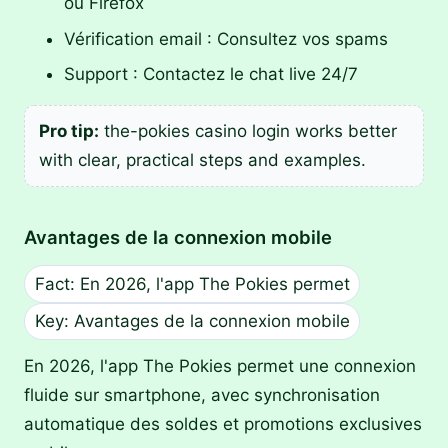
ou Firefox
Vérification email : Consultez vos spams
Support : Contactez le chat live 24/7
Pro tip:
the-pokies casino login works better
with clear, practical steps and examples.
Avantages de la connexion mobile
Fact: En 2026, l'app The Pokies permet
Key: Avantages de la connexion mobile
En 2026, l'app The Pokies permet une connexion
fluide sur smartphone, avec synchronisation
automatique des soldes et promotions exclusives