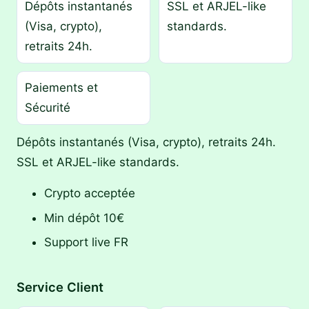
Dépôts instantanés
SSL et ARJEL-like
(Visa, crypto),
standards.
retraits 24h.
Paiements et
Sécurité
Dépôts instantanés (Visa, crypto), retraits 24h.
SSL et ARJEL-like standards.
Crypto acceptée
Min dépôt 10€
Support live FR
Service Client