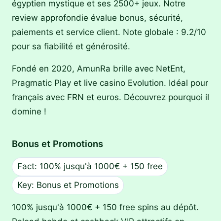
égyptien mystique et ses 2500+ jeux. Notre
review approfondie évalue bonus, sécurité,
paiements et service client. Note globale : 9.2/10
pour sa fiabilité et générosité.
Fondé en 2020, AmunRa brille avec NetEnt,
Pragmatic Play et live casino Evolution. Idéal pour
français avec FRN et euros. Découvrez pourquoi il
domine !
Bonus et Promotions
Fact: 100% jusqu'à 1000€ + 150 free
Key: Bonus et Promotions
100% jusqu'à 1000€ + 150 free spins au dépôt.