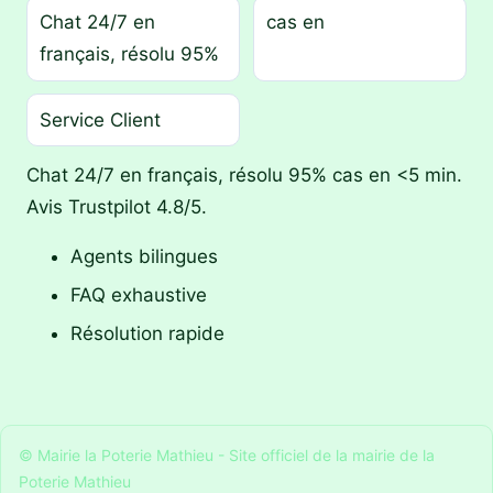
Chat 24/7 en
cas en
français, résolu 95%
Service Client
Chat 24/7 en français, résolu 95% cas en <5 min.
Avis Trustpilot 4.8/5.
Agents bilingues
FAQ exhaustive
Résolution rapide
© Mairie la Poterie Mathieu - Site officiel de la mairie de la
Poterie Mathieu