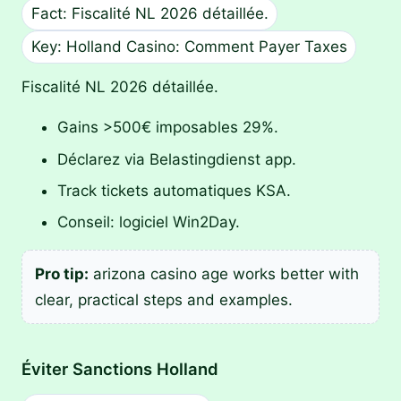
Fact: Fiscalité NL 2026 détaillée.
Key: Holland Casino: Comment Payer Taxes
Fiscalité NL 2026 détaillée.
Gains >500€ imposables 29%.
Déclarez via Belastingdienst app.
Track tickets automatiques KSA.
Conseil: logiciel Win2Day.
Pro tip:
arizona casino age works better with
clear, practical steps and examples.
Éviter Sanctions Holland