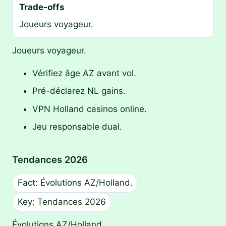
Trade-offs
Joueurs voyageur.
Joueurs voyageur.
Vérifiez âge AZ avant vol.
Pré-déclarez NL gains.
VPN Holland casinos online.
Jeu responsable dual.
Tendances 2026
Fact: Évolutions AZ/Holland.
Key: Tendances 2026
Évolutions AZ/Holland.