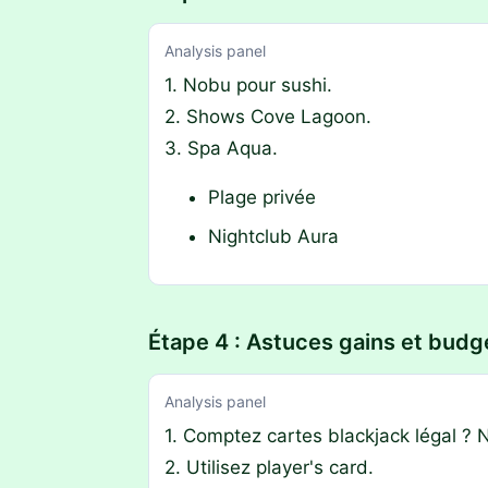
Analysis panel
1. Nobu pour sushi.
2. Shows Cove Lagoon.
3. Spa Aqua.
Plage privée
Nightclub Aura
Étape 4 : Astuces gains et budg
Analysis panel
1. Comptez cartes blackjack légal ? 
2. Utilisez player's card.