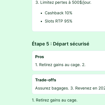
3. Limitez pertes à 500$/jour.
Cashback 10%
Slots RTP 95%
Étape 5 : Départ sécurisé
Pros
1. Retirez gains au cage. 2.
Trade-offs
Assurez bagages. 3. Revenez en 202
1. Retirez gains au cage.