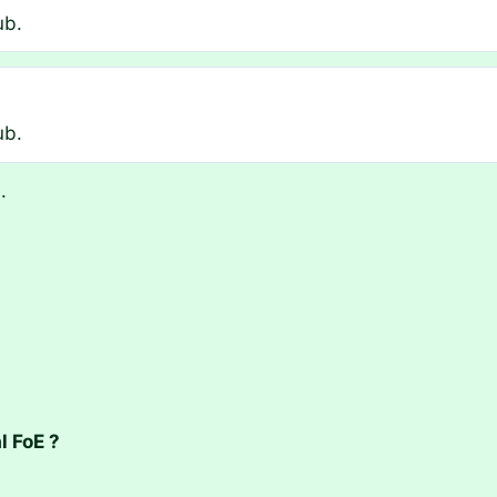
ub.
ub.
.
l FoE ?