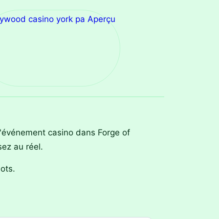
lywood casino york pa Aperçu
e l'événement casino dans Forge of
ez au réel.
ots.