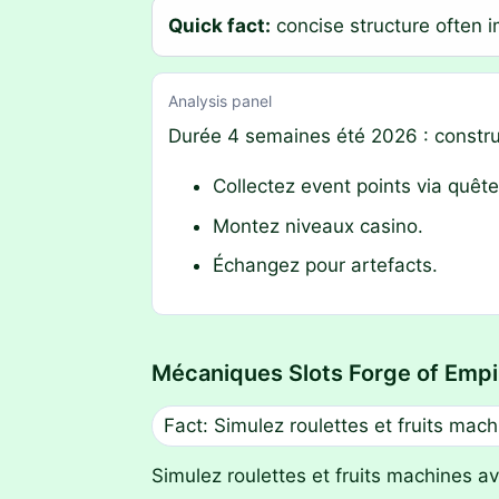
Quick fact:
concise structure often 
Analysis panel
Durée 4 semaines été 2026 : construis
Collectez event points via quête
Montez niveaux casino.
Échangez pour artefacts.
Mécaniques Slots Forge of Empi
Fact: Simulez roulettes et fruits mac
Simulez roulettes et fruits machines 