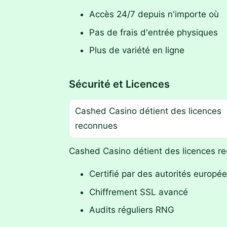
Accès 24/7 depuis n'importe où
Pas de frais d'entrée physiques
Plus de variété en ligne
Sécurité et Licences
Cashed Casino détient des licences
reconnues
Cashed Casino détient des licences re
Certifié par des autorités europé
Chiffrement SSL avancé
Audits réguliers RNG