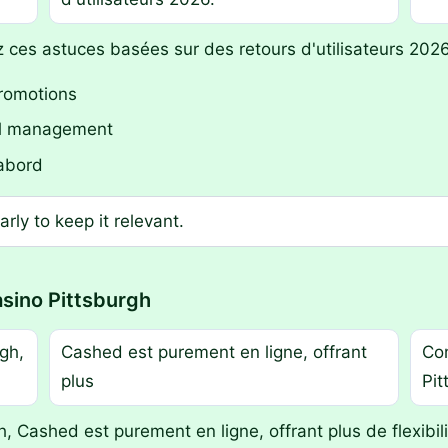
z ces astuces basées sur des retours d'utilisateurs 2026
promotions
oll management
abord
rly to keep it relevant.
sino Pittsburgh
gh,
Cashed est purement en ligne, offrant
Co
plus
Pit
h, Cashed est purement en ligne, offrant plus de flexibi