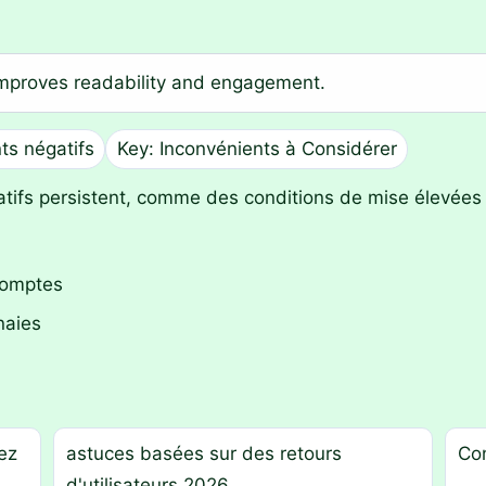
improves readability and engagement.
ts négatifs
Key: Inconvénients à Considérer
atifs persistent, comme des conditions de mise élevées 
 comptes
naies
ez
astuces basées sur des retours
Con
d'utilisateurs 2026.