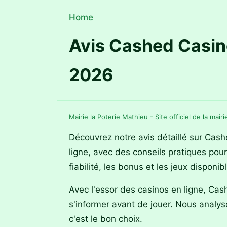
Home
Avis Cashed Casin
2026
Mairie la Poterie Mathieu - Site officiel de la mair
Découvrez notre avis détaillé sur Cash
ligne, avec des conseils pratiques po
fiabilité, les bonus et les jeux disponib
Avec l'essor des casinos en ligne, Cas
s'informer avant de jouer. Nous analyso
c'est le bon choix.