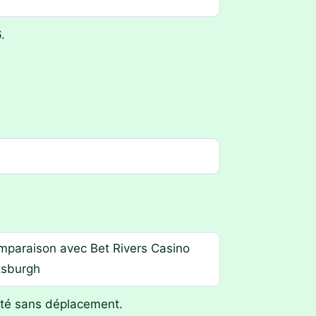
.
mparaison avec Bet Rivers Casino
tsburgh
lité sans déplacement.