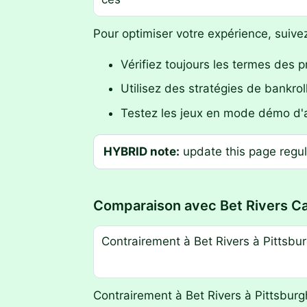
Pour optimiser votre expérience, suive
Vérifiez toujours les termes des 
Utilisez des stratégies de bankr
Testez les jeux en mode démo d'
HYBRID note:
update this page regula
Comparaison avec Bet Rivers Ca
Contrairement à Bet Rivers à Pittsbur
Contrairement à Bet Rivers à Pittsburg