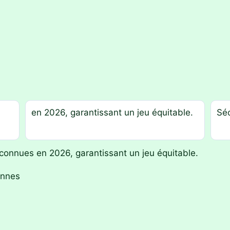
en 2026, garantissant un jeu équitable.
Séc
connues en 2026, garantissant un jeu équitable.
ennes