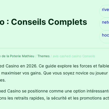
riv
o : Conseils Complets
net
hoc
ie de la Poterie Mathieu
/
Themes
/
avis cashed casino Conseils
ed Casino en 2026. Ce guide explore les forces et faibl
ur maximiser vos gains. Que vous soyez novice ou joueur
les.
hed Casino se positionne comme une option intéressante,
ns les retraits rapides, la sécurité et les promotions ac