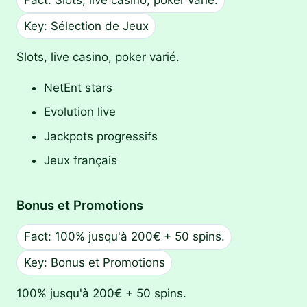
Fact: Slots, live casino, poker varié.
Key: Sélection de Jeux
Slots, live casino, poker varié.
NetEnt stars
Evolution live
Jackpots progressifs
Jeux français
Bonus et Promotions
Fact: 100% jusqu'à 200€ + 50 spins.
Key: Bonus et Promotions
100% jusqu'à 200€ + 50 spins.