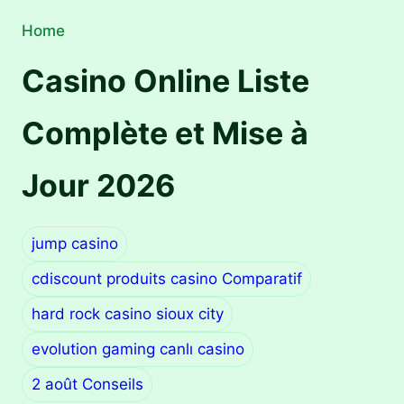
Home
Casino Online Liste
Complète et Mise à
Jour 2026
jump casino
cdiscount produits casino Comparatif
hard rock casino sioux city
evolution gaming canlı casino
2 août Conseils