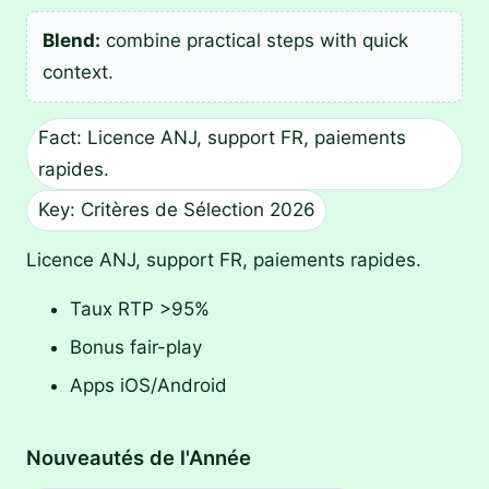
Blend:
combine practical steps with quick
context.
Fact: Licence ANJ, support FR, paiements
rapides.
Key: Critères de Sélection 2026
Licence ANJ, support FR, paiements rapides.
Taux RTP >95%
Bonus fair-play
Apps iOS/Android
Nouveautés de l'Année