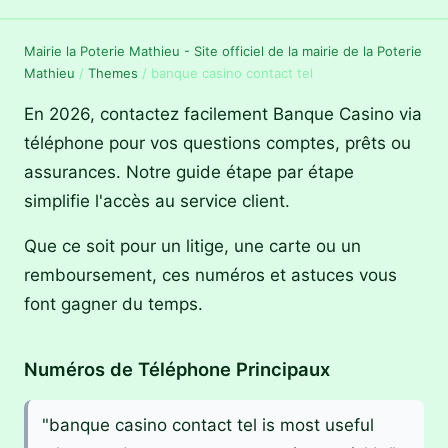
Mairie la Poterie Mathieu - Site officiel de la mairie de la Poterie
Mathieu
/
Themes
/
banque casino contact tel
En 2026, contactez facilement Banque Casino via
téléphone pour vos questions comptes, prêts ou
assurances. Notre guide étape par étape
simplifie l'accès au service client.
Que ce soit pour un litige, une carte ou un
remboursement, ces numéros et astuces vous
font gagner du temps.
Numéros de Téléphone Principaux
"banque casino contact tel is most useful