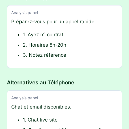
Analysis panel
Préparez-vous pour un appel rapide.
1. Ayez n° contrat
2. Horaires 8h-20h
3. Notez référence
Alternatives au Téléphone
Analysis panel
Chat et email disponibles.
1. Chat live site