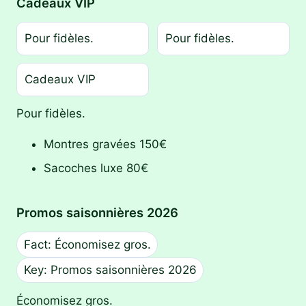
Cadeaux VIP
Pour fidèles.
Pour fidèles.
Cadeaux VIP
Pour fidèles.
Montres gravées 150€
Sacoches luxe 80€
Promos saisonnières 2026
Fact: Économisez gros.
Key: Promos saisonnières 2026
Économisez gros.