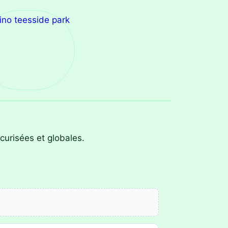
ino teesside park
curisées et globales.