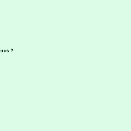
inos ?