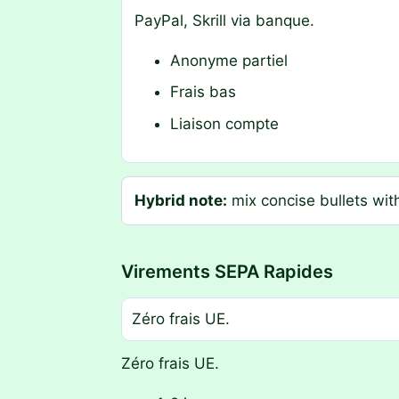
PayPal, Skrill via banque.
Anonyme partiel
Frais bas
Liaison compte
Hybrid note:
mix concise bullets wit
Virements SEPA Rapides
Zéro frais UE.
Zéro frais UE.