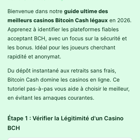
Bienvenue dans notre
guide ultime des
meilleurs casinos Bitcoin Cash légaux
en 2026.
Apprenez à identifier les plateformes fiables
acceptant BCH, avec un focus sur la sécurité et
les bonus. Idéal pour les joueurs cherchant
rapidité et anonymat.
Du dépôt instantané aux retraits sans frais,
Bitcoin Cash domine les casinos en ligne. Ce
tutoriel pas-à-pas vous aide à choisir le meilleur,
en évitant les arnaques courantes.
Étape 1 : Vérifier la Légitimité d'un Casino
BCH