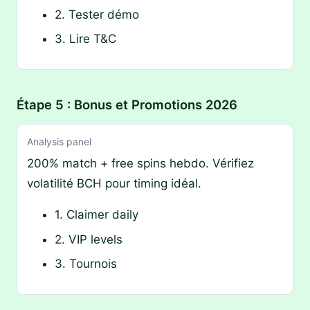
2. Tester démo
3. Lire T&C
Étape 5 : Bonus et Promotions 2026
Analysis panel
200% match + free spins hebdo. Vérifiez
volatilité BCH pour timing idéal.
1. Claimer daily
2. VIP levels
3. Tournois