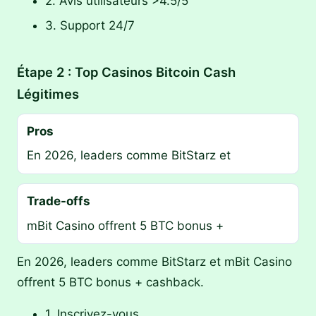
2. Avis utilisateurs >4.5/5
3. Support 24/7
Étape 2 : Top Casinos Bitcoin Cash
Légitimes
Pros
En 2026, leaders comme BitStarz et
Trade-offs
mBit Casino offrent 5 BTC bonus +
En 2026, leaders comme BitStarz et mBit Casino
offrent 5 BTC bonus + cashback.
1. Inscrivez-vous