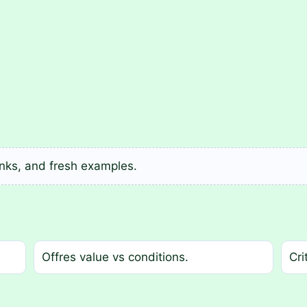
links, and fresh examples.
Offres value vs conditions.
Cri