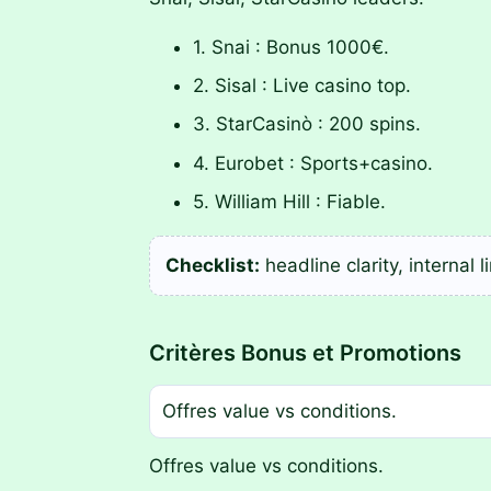
1. Snai : Bonus 1000€.
2. Sisal : Live casino top.
3. StarCasinò : 200 spins.
4. Eurobet : Sports+casino.
5. William Hill : Fiable.
Checklist:
headline clarity, internal 
Critères Bonus et Promotions
Offres value vs conditions.
Offres value vs conditions.