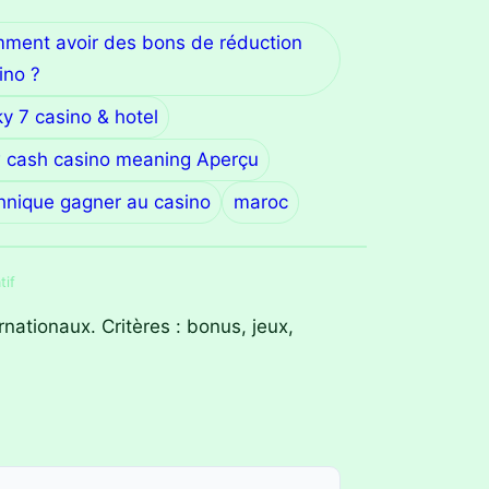
ment avoir des bons de réduction
ino ?
ky 7 casino & hotel
 cash casino meaning Aperçu
hnique gagner au casino
maroc
tif
rnationaux. Critères : bonus, jeux,