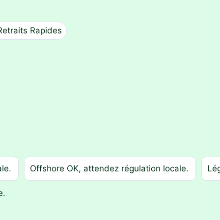
Retraits Rapides
le.
Offshore OK, attendez régulation locale.
Lé
e.