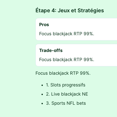
Étape 4: Jeux et Stratégies
Pros
Focus blackjack RTP 99%.
Trade-offs
Focus blackjack RTP 99%.
Focus blackjack RTP 99%.
1. Slots progressifs
2. Live blackjack NE
3. Sports NFL bets