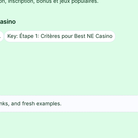
on, inscription, bonus et jeux populaires.
Casino
.
Key: Étape 1: Critères pour Best NE Casino
links, and fresh examples.