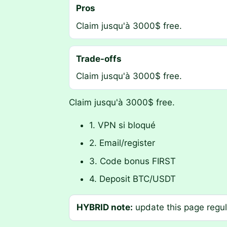
Pros
Claim jusqu'à 3000$ free.
Trade-offs
Claim jusqu'à 3000$ free.
Claim jusqu'à 3000$ free.
1. VPN si bloqué
2. Email/register
3. Code bonus FIRST
4. Deposit BTC/USDT
HYBRID note:
update this page regula