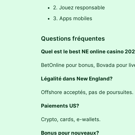
2. Jouez responsable
3. Apps mobiles
Questions fréquentes
Quel est le best NE online casino 20
BetOnline pour bonus, Bovada pour liv
Légalité dans New England?
Offshore acceptés, pas de poursuites.
Paiements US?
Crypto, cards, e-wallets.
Bonus pour nouveaux?