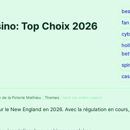
bes
fan
sino: Top Choix 2026
cyb
hol
bet
spi
cas
ie de la Poterie Mathieu
/
Themes
/
best ne online casino
r le New England en 2026. Avec la régulation en cours, 