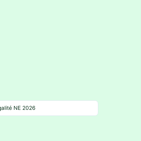
galité NE 2026