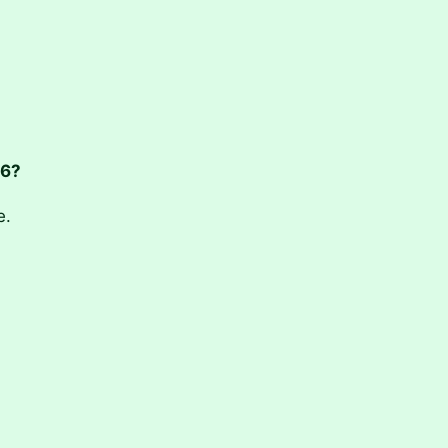
26?
e.