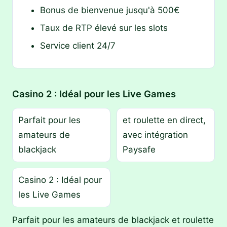
Bonus de bienvenue jusqu'à 500€
Taux de RTP élevé sur les slots
Service client 24/7
Casino 2 : Idéal pour les Live Games
Parfait pour les
et roulette en direct,
amateurs de
avec intégration
blackjack
Paysafe
Casino 2 : Idéal pour
les Live Games
Parfait pour les amateurs de blackjack et roulette