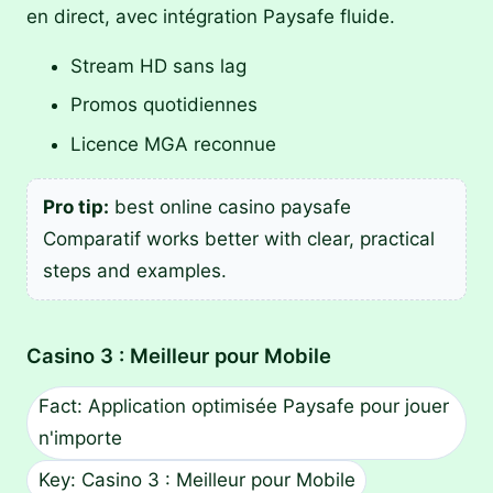
en direct, avec intégration Paysafe fluide.
Stream HD sans lag
Promos quotidiennes
Licence MGA reconnue
Pro tip:
best online casino paysafe
Comparatif works better with clear, practical
steps and examples.
Casino 3 : Meilleur pour Mobile
Fact: Application optimisée Paysafe pour jouer
n'importe
Key: Casino 3 : Meilleur pour Mobile