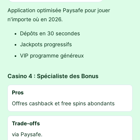
Application optimisée Paysafe pour jouer
n'importe où en 2026.
Dépôts en 30 secondes
Jackpots progressifs
VIP programme généreux
Casino 4 : Spécialiste des Bonus
Pros
Offres cashback et free spins abondants
Trade-offs
via Paysafe.