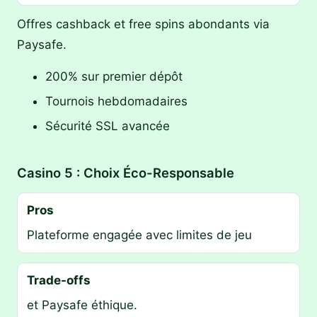
Offres cashback et free spins abondants via
Paysafe.
200% sur premier dépôt
Tournois hebdomadaires
Sécurité SSL avancée
Casino 5 : Choix Éco-Responsable
Pros
Plateforme engagée avec limites de jeu
Trade-offs
et Paysafe éthique.