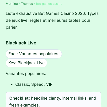
Mathieu
/
Themes
/
bet games casino
Liste exhaustive Bet Games Casino 2026. Types
de jeux live, règles et meilleures tables pour
parier.
Blackjack Live
Fact: Variantes populaires.
Key: Blackjack Live
Variantes populaires.
Classic, Speed, VIP
Checklist:
headline clarity, internal links, and
fresh examples.