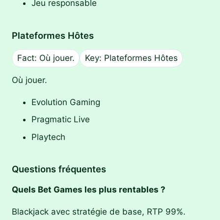
Jeu responsable
Plateformes Hôtes
Fact: Où jouer.
Key: Plateformes Hôtes
Où jouer.
Evolution Gaming
Pragmatic Live
Playtech
Questions fréquentes
Quels Bet Games les plus rentables ?
Blackjack avec stratégie de base, RTP 99%.