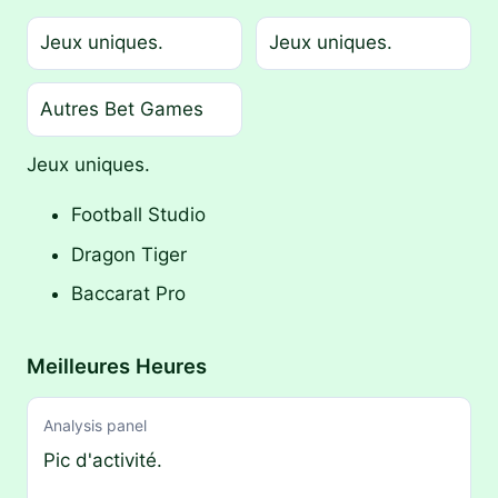
Jeux uniques.
Jeux uniques.
Autres Bet Games
Jeux uniques.
Football Studio
Dragon Tiger
Baccarat Pro
Meilleures Heures
Analysis panel
Pic d'activité.