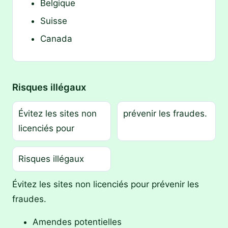
Belgique
Suisse
Canada
Risques illégaux
Évitez les sites non
prévenir les fraudes.
licenciés pour
Risques illégaux
Évitez les sites non licenciés pour prévenir les
fraudes.
Amendes potentielles