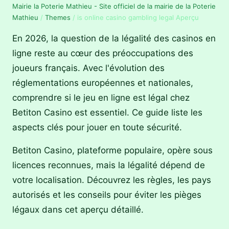
Mairie la Poterie Mathieu - Site officiel de la mairie de la Poterie
Mathieu
/
Themes
/
is online casino gambling legal Aperçu
En 2026, la question de la légalité des casinos en
ligne reste au cœur des préoccupations des
joueurs français. Avec l'évolution des
réglementations européennes et nationales,
comprendre si le jeu en ligne est légal chez
Betiton Casino est essentiel. Ce guide liste les
aspects clés pour jouer en toute sécurité.
Betiton Casino, plateforme populaire, opère sous
licences reconnues, mais la légalité dépend de
votre localisation. Découvrez les règles, les pays
autorisés et les conseils pour éviter les pièges
légaux dans cet aperçu détaillé.