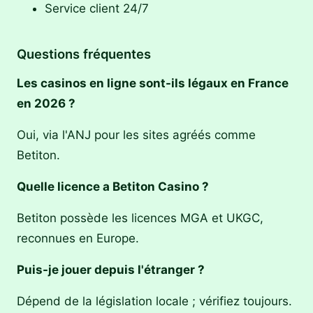
Service client 24/7
Questions fréquentes
Les casinos en ligne sont-ils légaux en France
en 2026 ?
Oui, via l'ANJ pour les sites agréés comme
Betiton.
Quelle licence a Betiton Casino ?
Betiton possède les licences MGA et UKGC,
reconnues en Europe.
Puis-je jouer depuis l'étranger ?
Dépend de la législation locale ; vérifiez toujours.