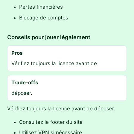
Pertes financières
Blocage de comptes
Conseils pour jouer légalement
Pros
Vérifiez toujours la licence avant de
Trade-offs
déposer.
Vérifiez toujours la licence avant de déposer.
Consultez le footer du site
Utilisez VPN si nécessaire