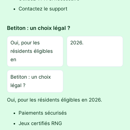
Contactez le support
Betiton : un choix légal ?
Oui, pour les
2026.
résidents éligibles
en
Betiton : un choix
légal ?
Oui, pour les résidents éligibles en 2026.
Paiements sécurisés
Jeux certifiés RNG