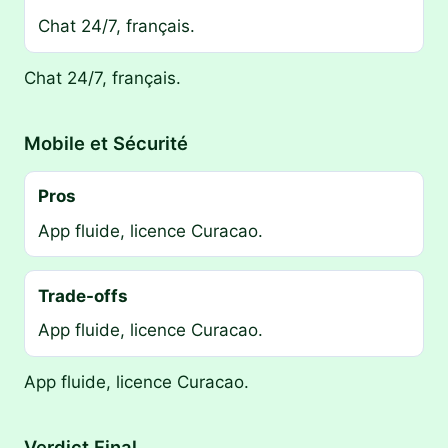
Chat 24/7, français.
Chat 24/7, français.
Mobile et Sécurité
Pros
App fluide, licence Curacao.
Trade-offs
App fluide, licence Curacao.
App fluide, licence Curacao.
Verdict Final