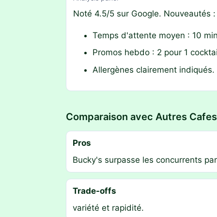
Noté 4.5/5 sur Google. Nouveautés :
Temps d'attente moyen : 10 min
Promos hebdo : 2 pour 1 cocktai
Allergènes clairement indiqués.
Comparaison avec Autres Cafes
Pros
Bucky's surpasse les concurrents par
Trade-offs
variété et rapidité.