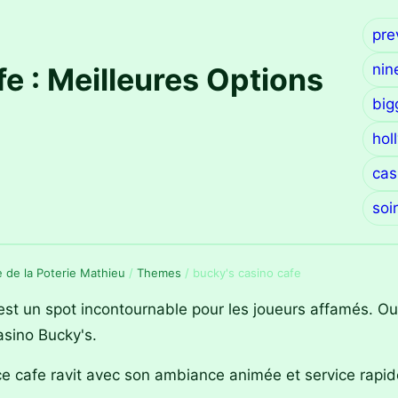
pre
nin
e : Meilleures Options
big
hol
cas
soi
ie de la Poterie Mathieu
/
Themes
/
bucky's casino cafe
st un spot incontournable pour les joueurs affamés. Ou
asino Bucky's.
ce cafe ravit avec son ambiance animée et service rapide