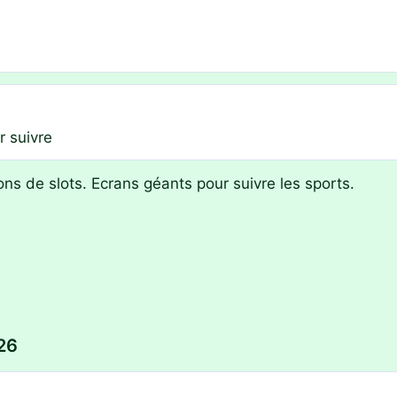
r suivre
ns de slots. Ecrans géants pour suivre les sports.
026