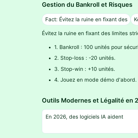
Gestion du Bankroll et Risques
Fact: Évitez la ruine en fixant des
K
Évitez la ruine en fixant des limites str
1. Bankroll : 100 unités pour sécur
2. Stop-loss : -20 unités.
3. Stop-win : +10 unités.
4. Jouez en mode démo d'abord.
Outils Modernes et Légalité en 
En 2026, des logiciels IA aident