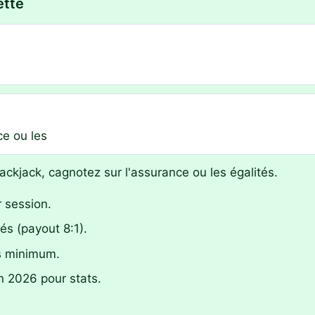
ette
ce ou les
lackjack, cagnotez sur l'assurance ou les égalités.
r session.
tés (payout 8:1).
és minimum.
n 2026 pour stats.