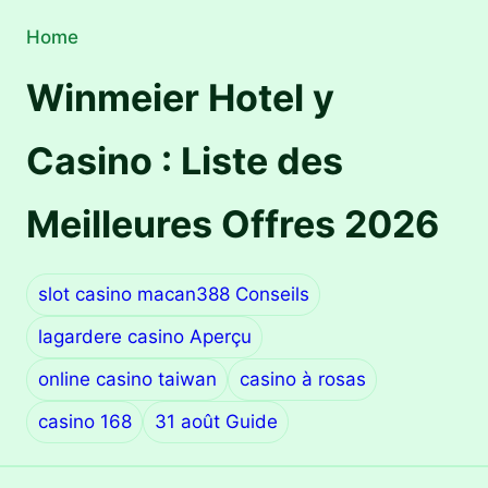
Home
Winmeier Hotel y
Casino : Liste des
Meilleures Offres 2026
slot casino macan388 Conseils
lagardere casino Aperçu
online casino taiwan
casino à rosas
casino 168
31 août Guide