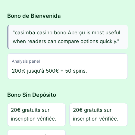
Bono de Bienvenida
"casimba casino bono Aperçu is most useful
when readers can compare options quickly."
Analysis panel
200% jusqu'à 500€ + 50 spins.
Bono Sin Depósito
20€ gratuits sur
20€ gratuits sur
inscription vérifiée.
inscription vérifiée.