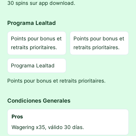
30 spins sur app download.
Programa Lealtad
Points pour bonus et
Points pour bonus et
retraits prioritaires.
retraits prioritaires.
Programa Lealtad
Points pour bonus et retraits prioritaires.
Condiciones Generales
Pros
Wagering x35, válido 30 días.