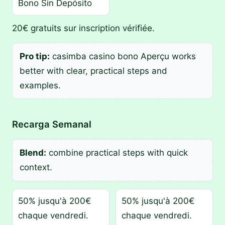
Bono Sin Depósito
20€ gratuits sur inscription vérifiée.
Pro tip:
casimba casino bono Aperçu works
better with clear, practical steps and
examples.
Recarga Semanal
Blend:
combine practical steps with quick
context.
50% jusqu'à 200€
50% jusqu'à 200€
chaque vendredi.
chaque vendredi.