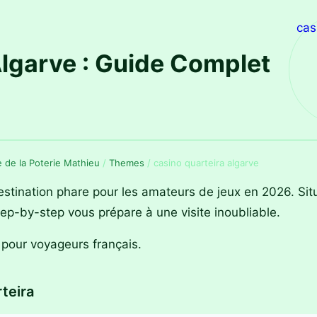
cas
Algarve : Guide Complet
ie de la Poterie Mathieu
/
Themes
/
casino quarteira algarve
stination phare pour les amateurs de jeux en 2026. Situé
tep-by-step vous prépare à une visite inoubliable.
 pour voyageurs français.
teira