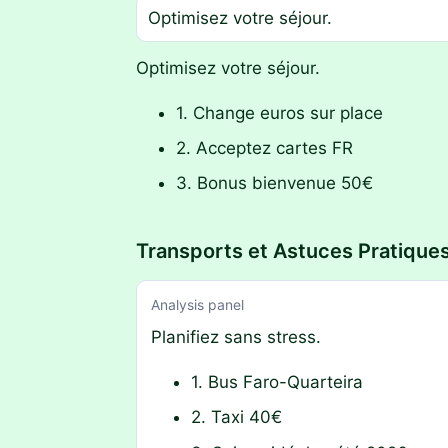
Optimisez votre séjour.
Optimisez votre séjour.
1. Change euros sur place
2. Acceptez cartes FR
3. Bonus bienvenue 50€
Transports et Astuces Pratique
Analysis panel
Planifiez sans stress.
1. Bus Faro-Quarteira
2. Taxi 40€