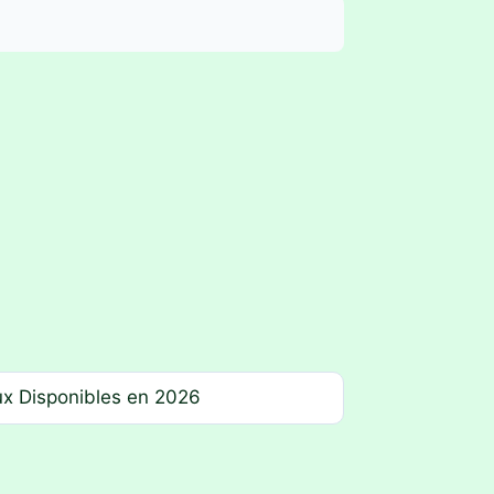
ux Disponibles en 2026