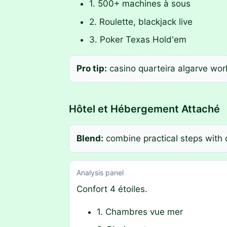
1. 500+ machines à sous
2. Roulette, blackjack live
3. Poker Texas Hold'em
Pro tip:
casino quarteira algarve work
Hôtel et Hébergement Attaché
Blend:
combine practical steps with 
Analysis panel
Confort 4 étoiles.
1. Chambres vue mer