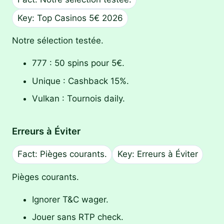
Key: Top Casinos 5€ 2026
Notre sélection testée.
777 : 50 spins pour 5€.
Unique : Cashback 15%.
Vulkan : Tournois daily.
Erreurs à Éviter
Fact: Pièges courants.
Key: Erreurs à Éviter
Pièges courants.
Ignorer T&C wager.
Jouer sans RTP check.