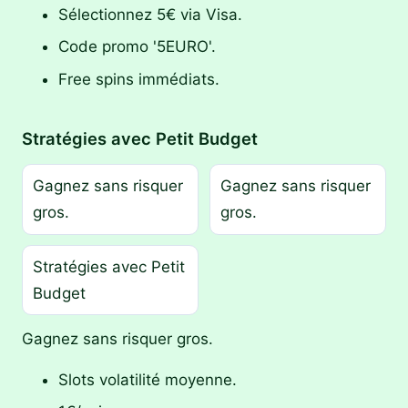
Sélectionnez 5€ via Visa.
Code promo '5EURO'.
Free spins immédiats.
Stratégies avec Petit Budget
Gagnez sans risquer
Gagnez sans risquer
gros.
gros.
Stratégies avec Petit
Budget
Gagnez sans risquer gros.
Slots volatilité moyenne.