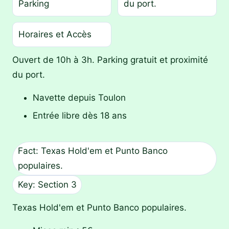
Parking
du port.
Horaires et Accès
Ouvert de 10h à 3h. Parking gratuit et proximité
du port.
Navette depuis Toulon
Entrée libre dès 18 ans
Fact: Texas Hold'em et Punto Banco
populaires.
Key: Section 3
Texas Hold'em et Punto Banco populaires.