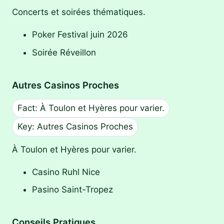
Concerts et soirées thématiques.
Poker Festival juin 2026
Soirée Réveillon
Autres Casinos Proches
Fact: À Toulon et Hyères pour varier.
Key: Autres Casinos Proches
À Toulon et Hyères pour varier.
Casino Ruhl Nice
Pasino Saint-Tropez
Conseils Pratiques