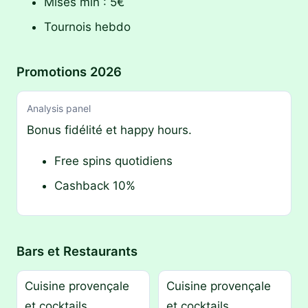
Mises min : 5€
Tournois hebdo
Promotions 2026
Analysis panel
Bonus fidélité et happy hours.
Free spins quotidiens
Cashback 10%
Bars et Restaurants
Cuisine provençale
Cuisine provençale
et cocktails.
et cocktails.