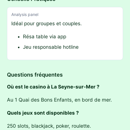
Analysis panel
Idéal pour groupes et couples.
Résa table via app
Jeu responsable hotline
Questions fréquentes
Où est le casino à La Seyne-sur-Mer ?
Au 1 Quai des Bons Enfants, en bord de mer.
Quels jeux sont disponibles ?
250 slots, blackjack, poker, roulette.