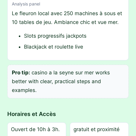
Analysis panel
Le fleuron local avec 250 machines à sous et
10 tables de jeu. Ambiance chic et vue mer.
Slots progressifs jackpots
Blackjack et roulette live
Pro tip:
casino a la seyne sur mer works
better with clear, practical steps and
examples.
Horaires et Accès
Ouvert de 10h à 3h.
gratuit et proximité