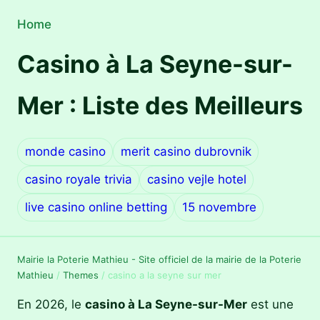
Home
Casino à La Seyne-sur-
Mer : Liste des Meilleurs
monde casino
merit casino dubrovnik
casino royale trivia
casino vejle hotel
live casino online betting
15 novembre
Mairie la Poterie Mathieu - Site officiel de la mairie de la Poterie
Mathieu
/
Themes
/
casino a la seyne sur mer
En 2026, le
casino à La Seyne-sur-Mer
est une