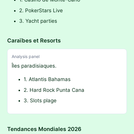
2. PokerStars Live
3. Yacht parties
Caraïbes et Resorts
Analysis panel
Îles paradisiaques.
1. Atlantis Bahamas
2. Hard Rock Punta Cana
3. Slots plage
Tendances Mondiales 2026