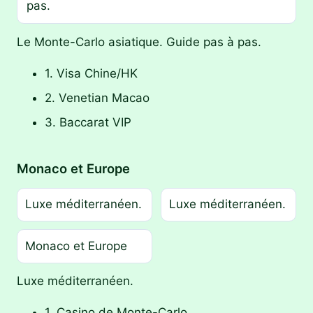
pas.
Le Monte-Carlo asiatique. Guide pas à pas.
1. Visa Chine/HK
2. Venetian Macao
3. Baccarat VIP
Monaco et Europe
Luxe méditerranéen.
Luxe méditerranéen.
Monaco et Europe
Luxe méditerranéen.
1. Casino de Monte-Carlo