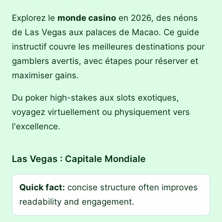
Explorez le
monde casino
en 2026, des néons
de Las Vegas aux palaces de Macao. Ce guide
instructif couvre les meilleures destinations pour
gamblers avertis, avec étapes pour réserver et
maximiser gains.
Du poker high-stakes aux slots exotiques,
voyagez virtuellement ou physiquement vers
l'excellence.
Las Vegas : Capitale Mondiale
Quick fact:
concise structure often improves
readability and engagement.