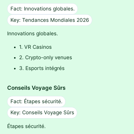
Fact: Innovations globales.
Key: Tendances Mondiales 2026
Innovations globales.
1. VR Casinos
2. Crypto-only venues
3. Esports intégrés
Conseils Voyage Sûrs
Fact: Étapes sécurité.
Key: Conseils Voyage Sûrs
Étapes sécurité.