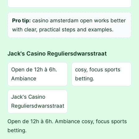
Pro tip:
casino amsterdam open works better
with clear, practical steps and examples.
Jack's Casino Reguliersdwarsstraat
Open de 12h à 6h.
cosy, focus sports
Ambiance
betting.
Jack's Casino
Reguliersdwarsstraat
Open de 12h à 6h. Ambiance cosy, focus sports
betting.