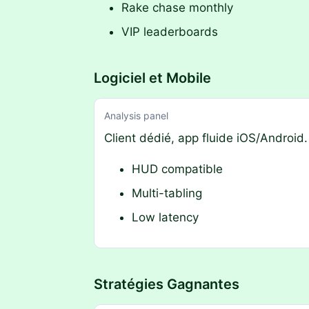
Rake chase monthly
VIP leaderboards
Logiciel et Mobile
Analysis panel
Client dédié, app fluide iOS/Android.
HUD compatible
Multi-tabling
Low latency
Stratégies Gagnantes