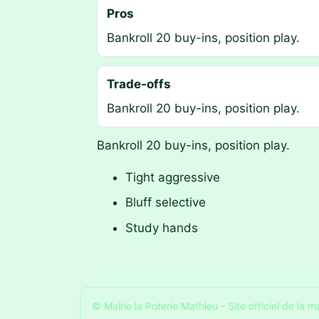
Pros
Bankroll 20 buy-ins, position play.
Trade-offs
Bankroll 20 buy-ins, position play.
Bankroll 20 buy-ins, position play.
Tight aggressive
Bluff selective
Study hands
© Mairie la Poterie Mathieu - Site officiel de la m