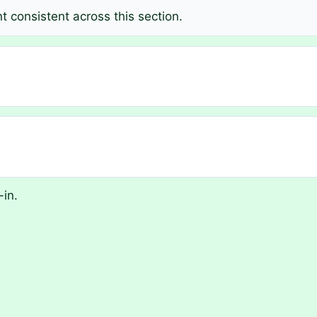
 consistent across this section.
-in.