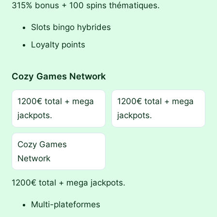
315% bonus + 100 spins thématiques.
Slots bingo hybrides
Loyalty points
Cozy Games Network
1200€ total + mega
1200€ total + mega
jackpots.
jackpots.
Cozy Games
Network
1200€ total + mega jackpots.
Multi-plateformes