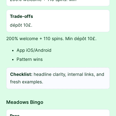
Trade-offs
dépôt 10£.
200% welcome + 110 spins. Min dépôt 10£.
App iOS/Android
Pattern wins
Checklist:
headline clarity, internal links, and
fresh examples.
Meadows Bingo
Pros