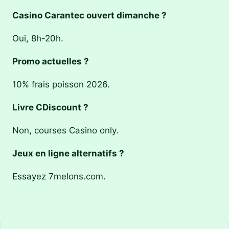
Casino Carantec ouvert dimanche ?
Oui, 8h-20h.
Promo actuelles ?
10% frais poisson 2026.
Livre CDiscount ?
Non, courses Casino only.
Jeux en ligne alternatifs ?
Essayez 7melons.com.