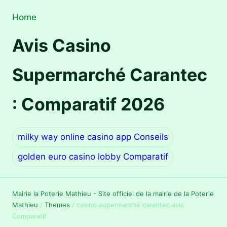
Home
Avis Casino
Supermarché Carantec
: Comparatif 2026
milky way online casino app Conseils
golden euro casino lobby Comparatif
Mairie la Poterie Mathieu - Site officiel de la mairie de la Poterie
Mathieu
/
Themes
/
casino supermarché carantec avis
Comparatif