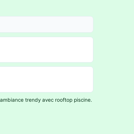
 ambiance trendy avec rooftop piscine.