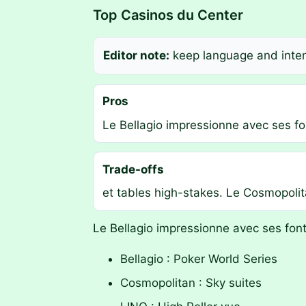
Top Casinos du Center
Editor note:
keep language and intent
Pros
Le Bellagio impressionne avec ses fo
Trade-offs
et tables high-stakes. Le Cosmopolit
Le Bellagio impressionne avec ses fon
Bellagio : Poker World Series
Cosmopolitan : Sky suites