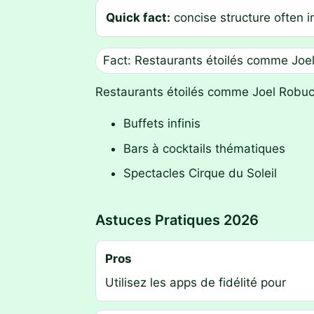
Quick fact:
concise structure often 
Fact: Restaurants étoilés comme Joe
Restaurants étoilés comme Joel Robu
Buffets infinis
Bars à cocktails thématiques
Spectacles Cirque du Soleil
Astuces Pratiques 2026
Pros
Utilisez les apps de fidélité pour