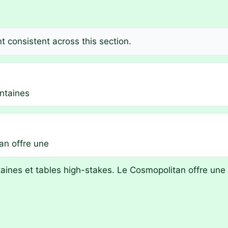
 consistent across this section.
ntaines
an offre une
taines et tables high-stakes. Le Cosmopolitan offre une