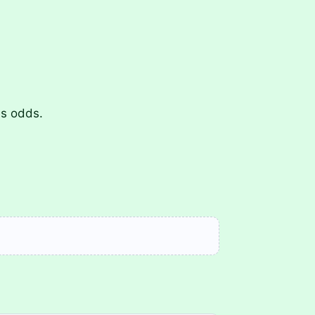
es odds.