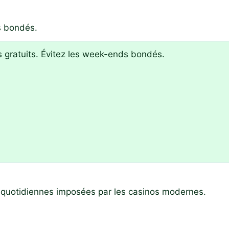
s bondés.
ps gratuits. Évitez les week-ends bondés.
 quotidiennes imposées par les casinos modernes.