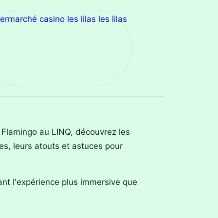
ermarché casino les lilas les lilas
u Flamingo au LINQ, découvrez les
es, leurs atouts et astuces pour
dant l'expérience plus immersive que