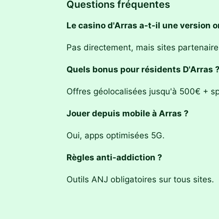
Questions fréquentes
Le casino d'Arras a-t-il une version o
Pas directement, mais sites partenaire
Quels bonus pour résidents D'Arras 
Offres géolocalisées jusqu'à 500€ + sp
Jouer depuis mobile à Arras ?
Oui, apps optimisées 5G.
Règles anti-addiction ?
Outils ANJ obligatoires sur tous sites.