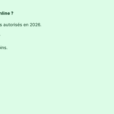
nline ?
s autorisés en 2026.
?
ins.