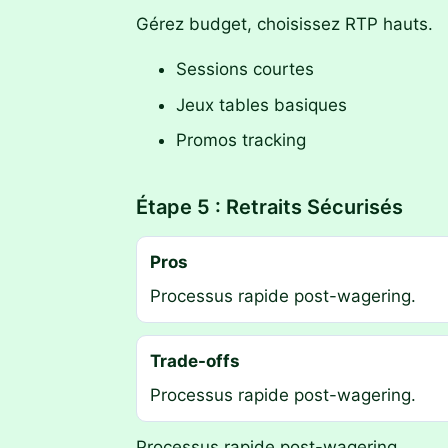
Gérez budget, choisissez RTP hauts.
Sessions courtes
Jeux tables basiques
Promos tracking
Étape 5 : Retraits Sécurisés
Pros
Processus rapide post-wagering.
Trade-offs
Processus rapide post-wagering.
Processus rapide post-wagering.