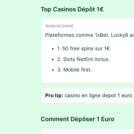
Top Casinos Dépôt 1€
Analysis panel
Plateformes comme 1xBet, Lucky8 ac
1. 50 free spins sur 1€.
2. Slots NetEnt inclus.
3. Mobile first.
Pro tip:
casino en ligne depot 1 euro 
Comment Dépôser 1 Euro