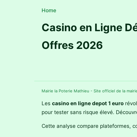
Home
Casino en Ligne Dé
Offres 2026
Mairie la Poterie Mathieu - Site officiel de la mair
Les
casino en ligne depot 1 euro
révol
pour tester sans risque élevé. Découvre
Cette analyse compare plateformes, co