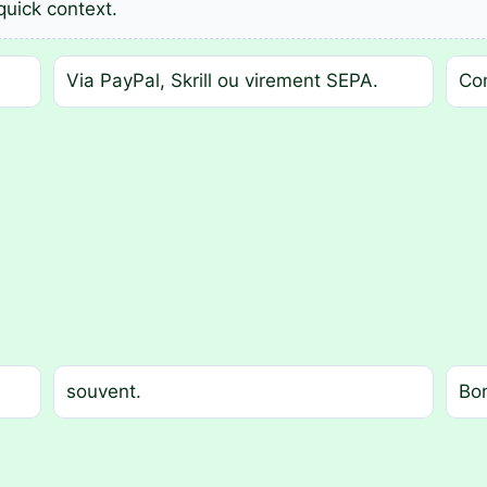
quick context.
Via PayPal, Skrill ou virement SEPA.
Co
souvent.
Bo