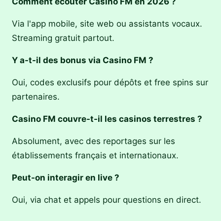
Comment écouter Casino FM en 2026 ?
Via l'app mobile, site web ou assistants vocaux.
Streaming gratuit partout.
Y a-t-il des bonus via Casino FM ?
Oui, codes exclusifs pour dépôts et free spins sur
partenaires.
Casino FM couvre-t-il les casinos terrestres ?
Absolument, avec des reportages sur les
établissements français et internationaux.
Peut-on interagir en live ?
Oui, via chat et appels pour questions en direct.