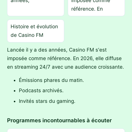
années,
imposée comme
référence. En
Histoire et évolution
de Casino FM
Lancée il y a des années, Casino FM s'est
imposée comme référence. En 2026, elle diffuse
en streaming 24/7 avec une audience croissante.
Émissions phares du matin.
Podcasts archivés.
Invités stars du gaming.
Programmes incontournables à écouter