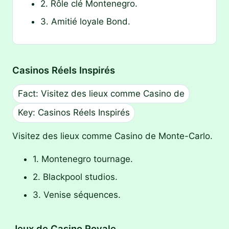
2. Rôle clé Montenegro.
3. Amitié loyale Bond.
Casinos Réels Inspirés
Fact: Visitez des lieux comme Casino de
Key: Casinos Réels Inspirés
Visitez des lieux comme Casino de Monte-Carlo.
1. Montenegro tournage.
2. Blackpool studios.
3. Venise séquences.
Jeux de Casino Royale