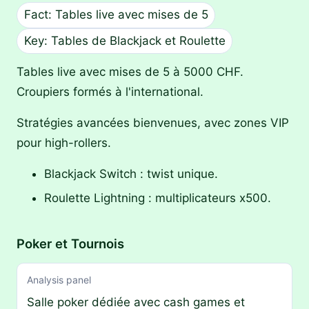
Fact: Tables live avec mises de 5
Key: Tables de Blackjack et Roulette
Tables live avec mises de 5 à 5000 CHF.
Croupiers formés à l'international.
Stratégies avancées bienvenues, avec zones VIP
pour high-rollers.
Blackjack Switch : twist unique.
Roulette Lightning : multiplicateurs x500.
Poker et Tournois
Analysis panel
Salle poker dédiée avec cash games et