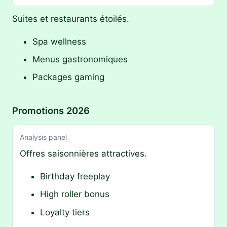
Suites et restaurants étoilés.
Spa wellness
Menus gastronomiques
Packages gaming
Promotions 2026
Analysis panel
Offres saisonnières attractives.
Birthday freeplay
High roller bonus
Loyalty tiers