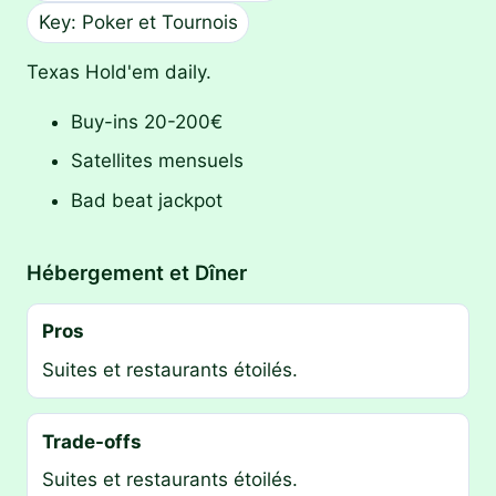
Key: Poker et Tournois
Texas Hold'em daily.
Buy-ins 20-200€
Satellites mensuels
Bad beat jackpot
Hébergement et Dîner
Pros
Suites et restaurants étoilés.
Trade-offs
Suites et restaurants étoilés.