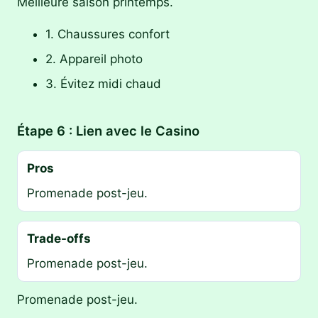
Meilleure saison printemps.
1. Chaussures confort
2. Appareil photo
3. Évitez midi chaud
Étape 6 : Lien avec le Casino
Pros
Promenade post-jeu.
Trade-offs
Promenade post-jeu.
Promenade post-jeu.