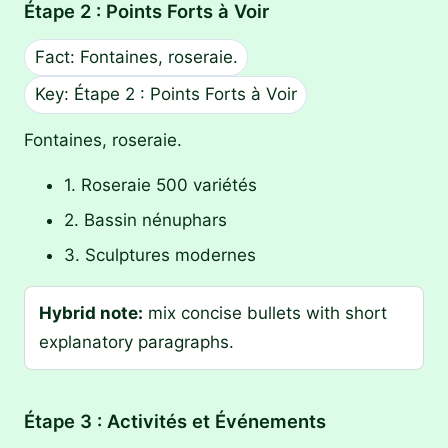
Étape 2 : Points Forts à Voir
Fact: Fontaines, roseraie.
Key: Étape 2 : Points Forts à Voir
Fontaines, roseraie.
1. Roseraie 500 variétés
2. Bassin nénuphars
3. Sculptures modernes
Hybrid note:
mix concise bullets with short
explanatory paragraphs.
Étape 3 : Activités et Événements