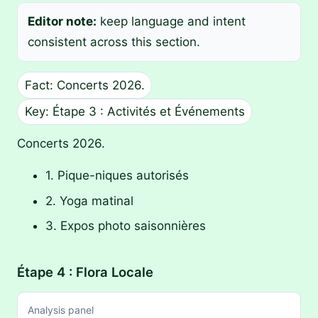
Editor note:
keep language and intent
consistent across this section.
Fact: Concerts 2026.
Key: Étape 3 : Activités et Événements
Concerts 2026.
1. Pique-niques autorisés
2. Yoga matinal
3. Expos photo saisonnières
Étape 4 : Flora Locale
Analysis panel