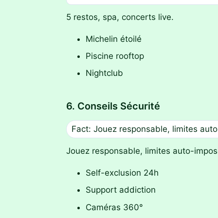
5 restos, spa, concerts live.
Michelin étoilé
Piscine rooftop
Nightclub
6. Conseils Sécurité
Fact: Jouez responsable, limites aut
Jouez responsable, limites auto-impos
Self-exclusion 24h
Support addiction
Caméras 360°