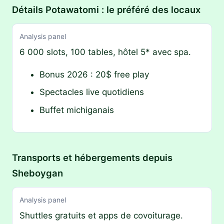
Détails Potawatomi : le préféré des locaux
Analysis panel
6 000 slots, 100 tables, hôtel 5* avec spa.
Bonus 2026 : 20$ free play
Spectacles live quotidiens
Buffet michiganais
Transports et hébergements depuis
Sheboygan
Analysis panel
Shuttles gratuits et apps de covoiturage.