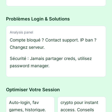
Problèmes Login & Solutions
Analysis panel
Compte bloqué ? Contact support. IP ban ?
Changez serveur.
Sécurité : Jamais partager creds, utilisez
password manager.
Optimiser Votre Session
Auto-login, fav
crypto pour instant
games, historique.
access. Conseils