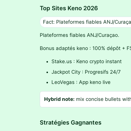
Top Sites Keno 2026
Fact: Plateformes fiables ANJ/Curaç
Plateformes fiables ANJ/Curaçao.
Bonus adaptés keno : 100% dépôt + F
Stake.us : Keno crypto instant
Jackpot City : Progresifs 24/7
LeoVegas : App keno live
Hybrid note:
mix concise bullets wit
Stratégies Gagnantes