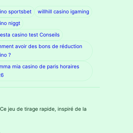
ino sportsbet
willhill casino igaming
ino niggt
fiesta casino test Conseils
ment avoir des bons de réduction
ino ?
ma mia casino de paris horaires
26
e jeu de tirage rapide, inspiré de la
.