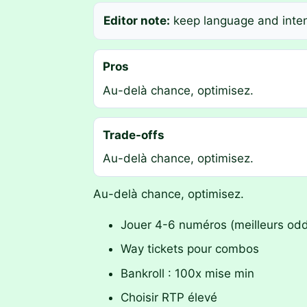
Editor note:
keep language and intent
Pros
Au-delà chance, optimisez.
Trade-offs
Au-delà chance, optimisez.
Au-delà chance, optimisez.
Jouer 4-6 numéros (meilleurs od
Way tickets pour combos
Bankroll : 100x mise min
Choisir RTP élevé