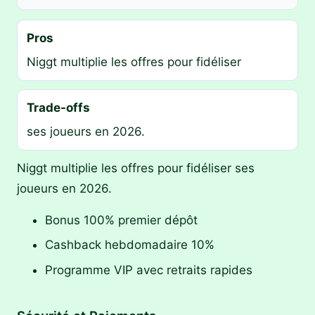
Pros
Niggt multiplie les offres pour fidéliser
Trade-offs
ses joueurs en 2026.
Niggt multiplie les offres pour fidéliser ses
joueurs en 2026.
Bonus 100% premier dépôt
Cashback hebdomadaire 10%
Programme VIP avec retraits rapides