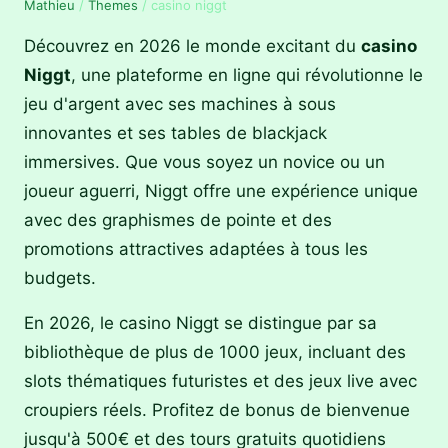
Mathieu
/
Themes
/
casino niggt
Découvrez en 2026 le monde excitant du
casino
Niggt
, une plateforme en ligne qui révolutionne le
jeu d'argent avec ses machines à sous
innovantes et ses tables de blackjack
immersives. Que vous soyez un novice ou un
joueur aguerri, Niggt offre une expérience unique
avec des graphismes de pointe et des
promotions attractives adaptées à tous les
budgets.
En 2026, le casino Niggt se distingue par sa
bibliothèque de plus de 1000 jeux, incluant des
slots thématiques futuristes et des jeux live avec
croupiers réels. Profitez de bonus de bienvenue
jusqu'à 500€ et des tours gratuits quotidiens